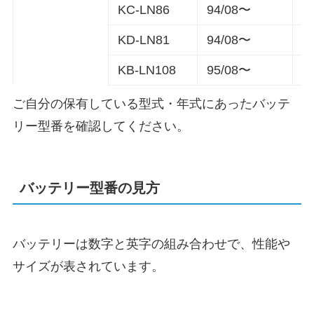
KC-LN86
94/08〜
8
KD-LN81
94/08〜
8
KB-LN108
95/08〜
5
ご自分の保有している型式・年式にあったバッテ
リー型番を確認してください。
バッテリー型番の見方
バッテリーは数字と英字の組み合わせで、性能や
サイズが表されています。