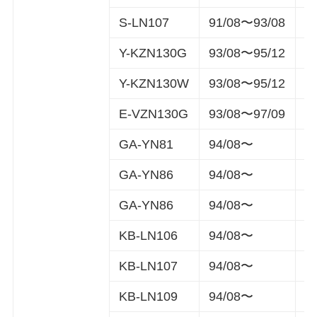
S-LN107
91/08〜93/08
8
Y-KZN130G
93/08〜95/12
8
Y-KZN130W
93/08〜95/12
8
E-VZN130G
93/08〜97/09
8
GA-YN81
94/08〜
3
GA-YN86
94/08〜
3
GA-YN86
94/08〜
4
KB-LN106
94/08〜
5
KB-LN107
94/08〜
5
KB-LN109
94/08〜
5