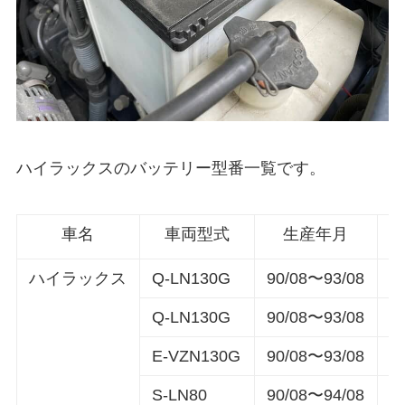
ハイラックスのバッテリー型番一覧です。
車名
車両型式
生産年月
ハイラックス
Q-LN130G
90/08〜93/08
8
Q-LN130G
90/08〜93/08
9
E-VZN130G
90/08〜93/08
5
S-LN80
90/08〜94/08
9