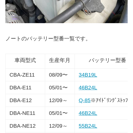
ノートのバッテリー型番一覧です。
車両型式
生産年月
バッテリー型番
CBA-ZE11
08/09〜
34B19L
DBA-E11
05/01〜
46B24L
DBA-E12
12/09～
Q-85
※ｱｲﾄﾞﾘﾝｸﾞｽﾄｯﾌ
DBA-NE11
05/01〜
46B24L
DBA-NE12
12/09～
55B24L