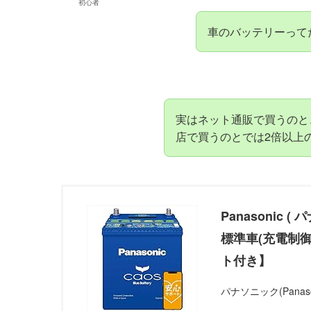
初心者
車のバッテリーって
実はネット通販で買うのと
店で買うのとでは
2倍以上
Panasonic 
標準車(充電制御
ト付き】
パナソニック(Panaso