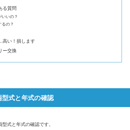
ある質問
がいいの？
するの？
…高い！損します
リー交換
両型式と年式の確認
両型式と年式の確認です。