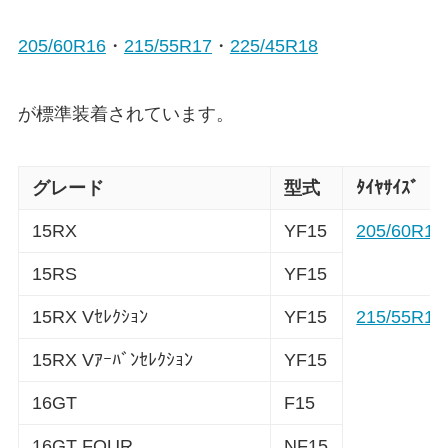
205/60R16
・
215/55R17
・
225/45R18
が標準装着されています。
グレード
型式
ﾀｲﾔｻｲｽﾞ
15RX
YF15
205/60R16
15RS
YF15
15RX Vｾﾚｸｼｮﾝ
YF15
215/55R17
15RX Vｱｰﾊﾞﾝｾﾚｸｼｮﾝ
YF15
16GT
F15
16GT FOUR
NF15