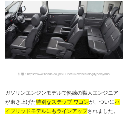
引用：https://www.honda.co.jp/STEPWGN/webcatalog/type/hybrid/
ガソリンエンジンモデルで熟練の職人エンジニア
が磨き上げた
特別なステップ ワゴン
が、ついに
ハ
イブリッドモデルにもラインアップ
されました。