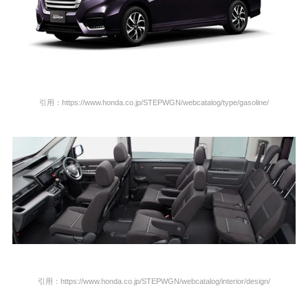
引用：https://www.honda.co.jp/STEPWGN/webcatalog/type/gasoline/
引用：https://www.honda.co.jp/STEPWGN/webcatalog/interior/design/