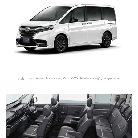
引用：https://www.honda.co.jp/STEPWGN/webcatalog/type/gasoline/