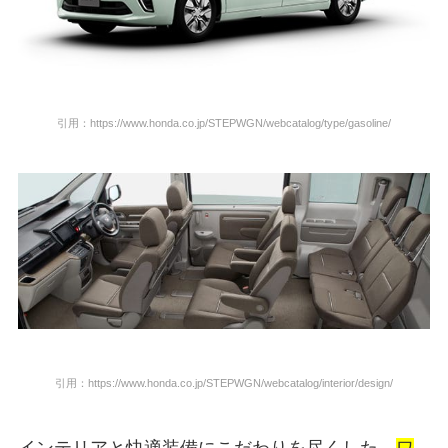
引用：https://www.honda.co.jp/STEPWGN/webcatalog/type/gasoline/
引用：https://www.honda.co.jp/STEPWGN/webcatalog/interior/design/