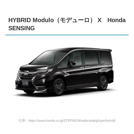
HYBRID Modulo（モデューロ） X Honda
SENSING
引用：https://www.honda.co.jp/STEPWGN/webcatalog/type/hybrid/