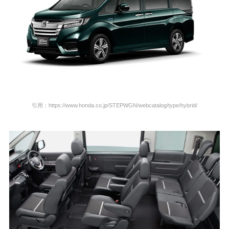
引用：https://www.honda.co.jp/STEPWGN/webcatalog/type/hybrid/