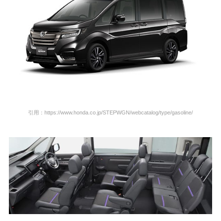
引用：https://www.honda.co.jp/STEPWGN/webcatalog/type/gasoline/