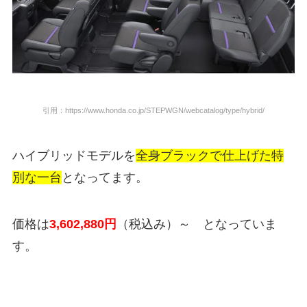
引用：https://www.honda.co.jp/STEPWGN/webcatalog/type/hybrid/
ハイブリッドモデルを
全身ブラックで仕上げた特
別な一台
となってます。
価格は
3,602,880
円
（税込み）
～ となっていま
す。