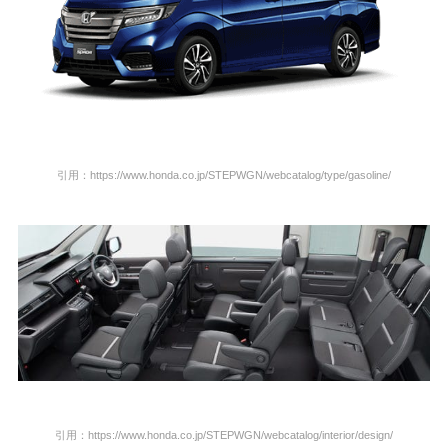
引用：https://www.honda.co.jp/STEPWGN/webcatalog/type/gasoline/
引用：https://www.honda.co.jp/STEPWGN/webcatalog/interior/design/