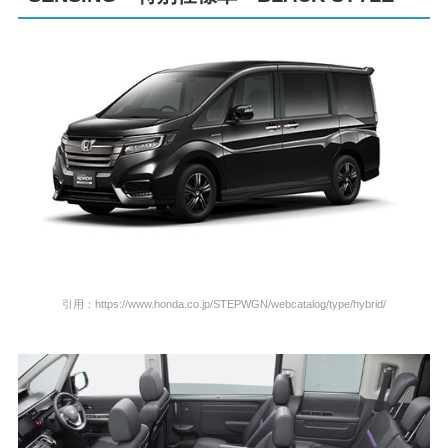
引用：https://www.honda.co.jp/STEPWGN/webcatalog/type/hybrid/