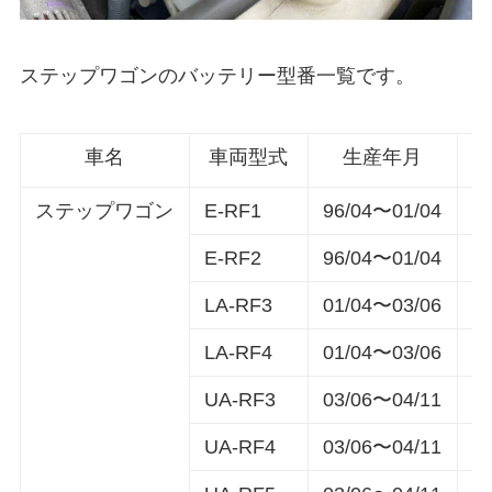
ステップワゴンのバッテリー型番一覧です。
車名
車両型式
生産年月
ステップワゴン
E-RF1
96/04〜01/04
5
E-RF2
96/04〜01/04
5
LA-RF3
01/04〜03/06
4
LA-RF4
01/04〜03/06
4
UA-RF3
03/06〜04/11
4
UA-RF4
03/06〜04/11
4