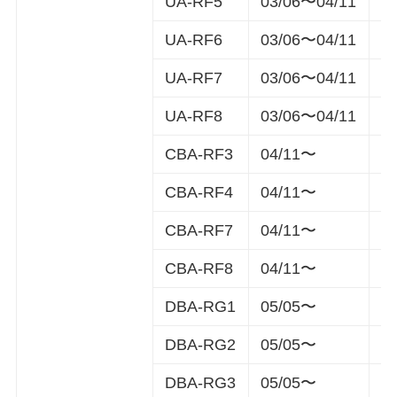
UA-RF5
03/06〜04/11
4
UA-RF6
03/06〜04/11
4
UA-RF7
03/06〜04/11
4
UA-RF8
03/06〜04/11
4
CBA-RF3
04/11〜
4
CBA-RF4
04/11〜
4
CBA-RF7
04/11〜
5
CBA-RF8
04/11〜
5
DBA-RG1
05/05〜
4
DBA-RG2
05/05〜
4
DBA-RG3
05/05〜
5