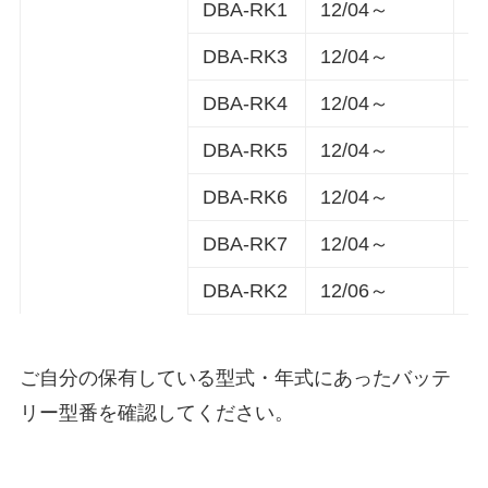
DBA-RK1
12/04～
N
DBA-RK3
12/04～
N
DBA-RK4
12/04～
N
DBA-RK5
12/04～
N
DBA-RK6
12/04～
N
DBA-RK7
12/04～
N
DBA-RK2
12/06～
N
ご自分の保有している型式・年式にあったバッテ
リー型番を確認してください。