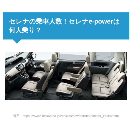
セレナの乗車人数！セレナe-powerは
何人乗り？
引用：https://www3.nissan.co.jp/vehicles/new/serena/exterior_interior.html