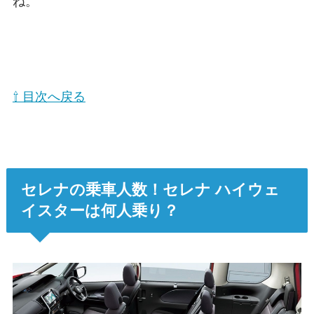
ね。
⇧ 目次へ戻る
セレナの乗車人数！セレナ ハイウェ
イスターは何人乗り？