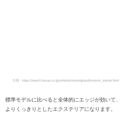
引用：https://www3.nissan.co.jp/vehicles/new/elgrand/exterior_interior.html
標準モデルに比べると全体的にエッジが効いて、
よりくっきりとしたエクステリアになります。