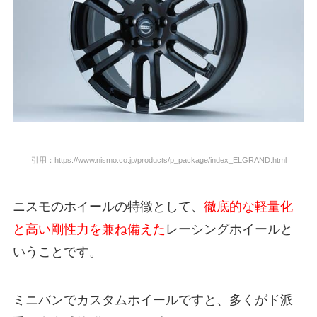
引用：https://www.nismo.
co.jp/products/p_package/index_ELGRAND.html
ニスモのホイールの特徴として、
徹底的な軽量化
と高い剛性力を兼ね備えた
レーシングホイールと
いうことです。
ミニバンでカスタムホイールですと、多くがド派