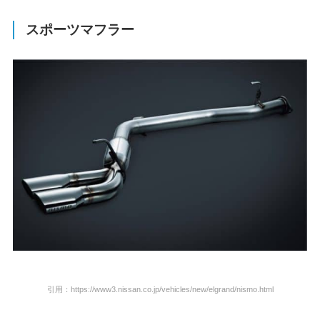
スポーツマフラー
引用：https://www3.nissan.co.jp/vehicles/new/elgrand/nismo.html