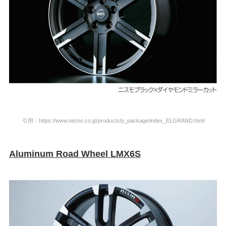
引用：https://www.nismo.
co.jp/products/p_package/index_ELGRAND.html
Aluminum Road Wheel LMX6S